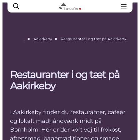
■
■
…
Aakirkeby
Restauranter i og tæt på Aakirkeby
Se & opleve
Kyst & Natur
Øliv
Restauranter i og tæt på
Smag & sans
Aakirkeby
Rejse & ferieform
Planlæg din tur
I Aakirkeby finder du restauranter, caféer
og lokalt madhåndværk midt på
Bornholm. Her er der kort vej til frokost,
aftensmad, bagertraditioner og smage