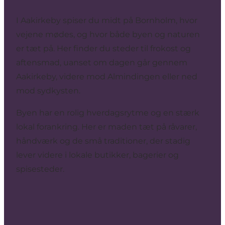
I Aakirkeby spiser du midt på Bornholm, hvor
vejene mødes, og hvor både byen og naturen
er tæt på. Her finder du steder til frokost og
aftensmad, uanset om dagen går gennem
Aakirkeby, videre mod Almindingen eller ned
mod sydkysten.
Byen har en rolig hverdagsrytme og en stærk
lokal forankring. Her er maden tæt på råvarer,
håndværk og de små traditioner, der stadig
lever videre i lokale butikker, bagerier og
spisesteder.