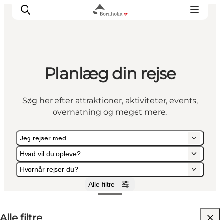
Planlæg din rejse
Se & opleve
Kyst & Natur
Søg her efter attraktioner, aktiviteter, events,
Øliv
overnatning og meget mere.
Smag & sans
Rejse & ferieform
Jeg rejser med ...
Planlæg din tur
Hvad vil du opleve?
Hvornår rejser du?
Alle filtre
Jeg rejser med ...
Hvad vil du opleve?
Hvornår rejser du?
Alle filtre