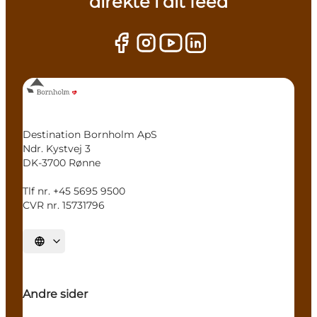
direkte i dit feed
Destination Bornholm ApS
Ndr. Kystvej 3
DK-3700 Rønne
Tlf nr. +45 5695 9500
CVR nr. 15731796
Vælg sprog
Andre sider