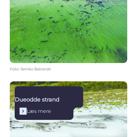
Foto
:
Semko Balcerski
Læs mere
Dueodde strand
Læs mere