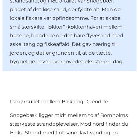
strandsand, og i 1800-tallet var Snogebæk
plaget af det løse sand, der fyldte alt. Men de
lokale fiskere var opfindsomme. For at skabe
små særskilte "løkker" (køkkenhaver) mellem
husene, blandede de det bare flyvesand med
aske, tang og fiskeaffald. Det gav næring til
jorden, og det er grunden til, at de tætte,
hyggelige haver overhovedet eksisterer i dag.
I smørhullet mellem Balka og Dueodde
Snogebæk ligger midt mellem to af Bornholms
stærkeste strandoplevelser. Mod nord finder du
Balka Strand med fint sand, lavt vand og en