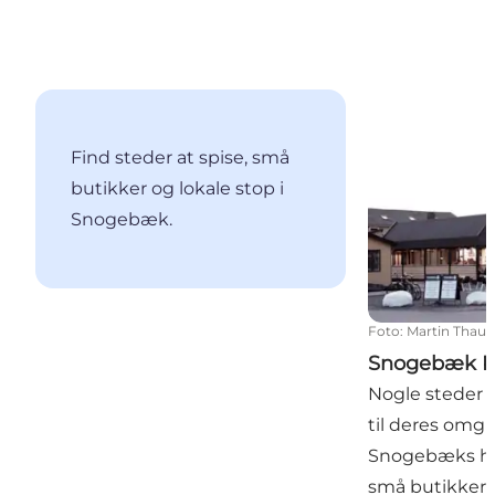
Snogebæk Rø
Find steder at spise, små
butikker og lokale stop i
Snogebæk.
Foto
:
Martin Thau
Snogebæk R
Nogle steder 
til deres omgiv
Snogebæks hyg
små butikker 