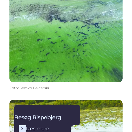
Foto
:
Semko Balcerski
Læs mere
Besøg Rispebjerg
Læs mere