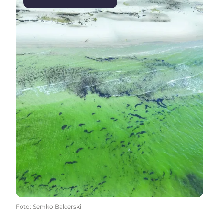
Foto
:
Semko Balcerski