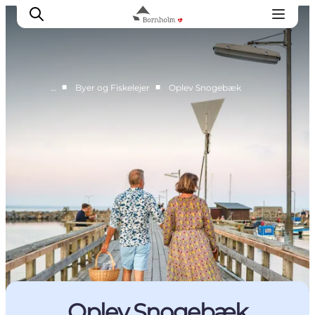
■
■
…
Byer og Fiskelejer
Oplev Snogebæk
Se & opleve
Kyst & Natur
Øliv
Smag & sans
Rejse & ferieform
Planlæg din tur
Oplev Snogebæk