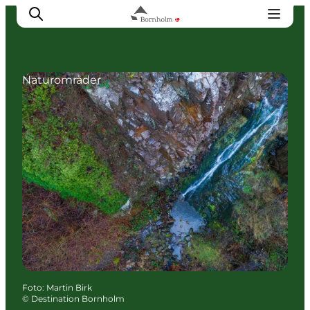
Naturområder
Se & opleve
Kyst & Natur
Øliv
Smag & sans
Rejse & ferieform
Planlæg din tur
Foto
:
Martin Birk
©
Destination Bornholm