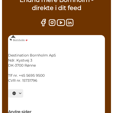
direkte i dit feed
Destination Bornholm ApS
Ndr. Kystvej 3
DK-3700 Rønne
Tlf nr. +45 5695 9500
CVR nr. 15731796
Vælg sprog
Andre sider