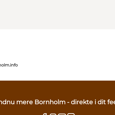
olm.info
ndnu mere Bornholm - direkte i dit fe