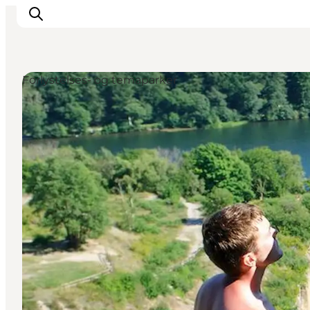
Forlystelses- og temaparker
Se & opleve
Kyst & Natur
Øliv
Smag & sans
Rejse & ferieform
Planlæg din tur