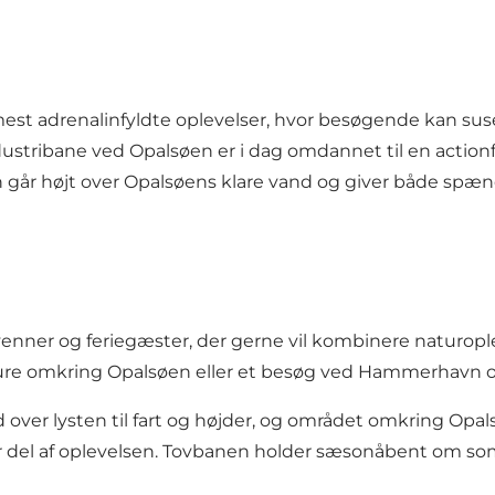
mest adrenalinfyldte oplevelser, hvor besøgende kan s
industribane ved Opalsøen er i dag omdannet til en action
går højt over Opalsøens klare vand og giver både spænd
 venner og feriegæster, der gerne vil kombinere naturopl
e omkring Opalsøen eller et besøg ved Hammerhavn o
over lysten til fart og højder, og området omkring Opal
stor del af oplevelsen. Tovbanen holder sæsonåbent om