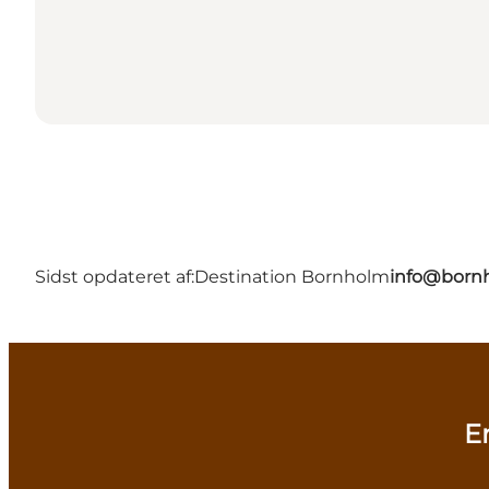
Sidst opdateret af:
Destination Bornholm
info@bornh
E