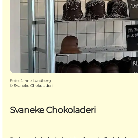
Foto
:
Janne Lundberg
©
Svaneke Chokoladeri
Svaneke Chokoladeri