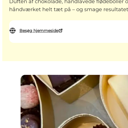
Duften af chokolade, håndlavede flødeboller o
håndværket helt tæt på – og smage resultatet
Besøg hjemmeside