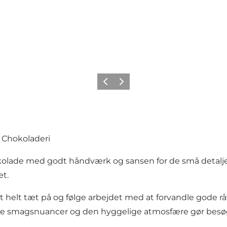
Forrige
Næste
 Chokoladeri
lade med godt håndværk og sansen for de små detaljer.
et.
 helt tæt på og følge arbejdet med at forvandle gode 
 smagsnuancer og den hyggelige atmosfære gør besøget