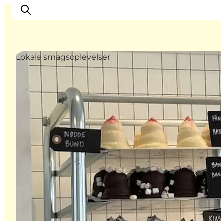
Lokale smagsoplevelser
Se & opleve
Kyst & Natur
Øliv
Smag & sans
Rejse & ferieform
Planlæg din tur