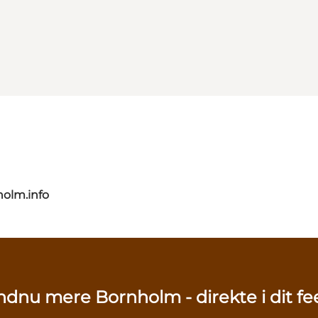
olm.info
ndnu mere Bornholm - direkte i dit fe