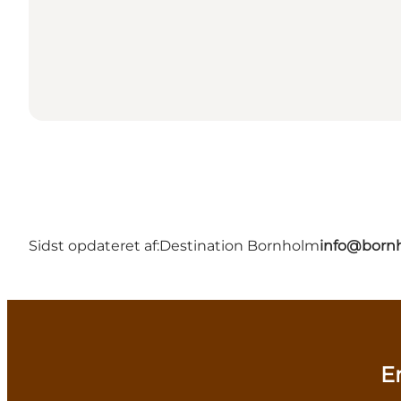
Sidst opdateret af:
Destination Bornholm
info@bornh
E