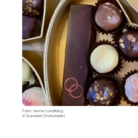
Foto
:
Janne Lundberg
©
Svaneke Chokoladeri