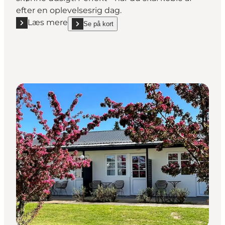
efter en oplevelsesrig dag.
Læs mere
Se på kort
Læs mere "Nordbornholms Feriecenter"
show Nordbornholms Feriecenter on_map