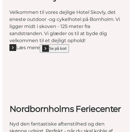
Velkommen til vores dejlige Hotel Skovly, det
eneste outdoor -og cykelhotel på Bornholm. Vi
ligger midt i skoven - 125 meter fra
sandstranden. Vi glæder os til at byde dig
velkommen til et dejligt ophold!
Læs mere
Se på kort
Læs mere "Hotel Skovly"
show Hotel Skovly on_map
Nordbornholms Feriecenter
Nyd den fantastiske aftenstilhed og den
skønne udsigt. Perfekt - når du skal koble af