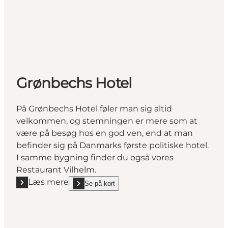
Grønbechs Hotel
På Grønbechs Hotel føler man sig altid
velkommen, og stemningen er mere som at
være på besøg hos en god ven, end at man
befinder sig på Danmarks første politiske hotel.
I samme bygning finder du også vores
Restaurant Vilhelm.
Læs mere
Se på kort
Læs mere "Grønbechs Hotel"
show Grønbechs Hotel on_map