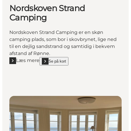
Nordskoven Strand
Camping
Nordskoven Strand Camping er en skøn
camping plads, som bor i skovbrynet, lige ned
til en dejlig sandstrand og samtidig i bekvem
afstand af Rønne.
Læs mere
Se på kort
Læs mere "Nordskoven Strand Camping"
show Nordskoven Strand Camping on_map