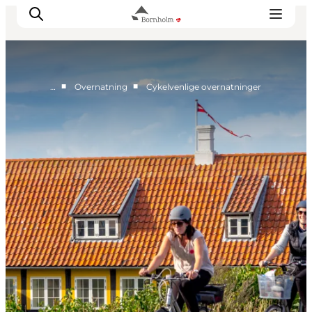
■
■
…
Overnatning
Cykelvenlige overnatninger
Se & opleve
Kyst & Natur
Øliv
Smag & sans
Rejse & ferieform
Planlæg din tur