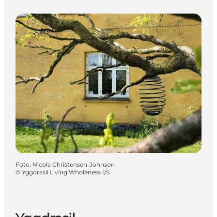
Foto
:
Nicola Christensen-Johnson
©
Yggdrasil Living Wholeness I/S