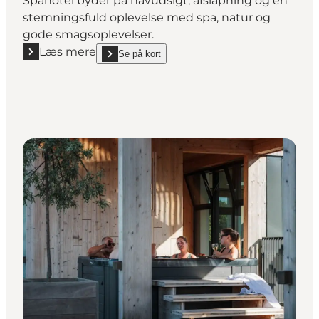
Spahotel byder på havudsigt, afslapning og en
stemningsfuld oplevelse med spa, natur og
gode smagsoplevelser.
Læs mere
Se på kort
Læs mere "Griffen Spahotel"
show Griffen Spahotel on_map