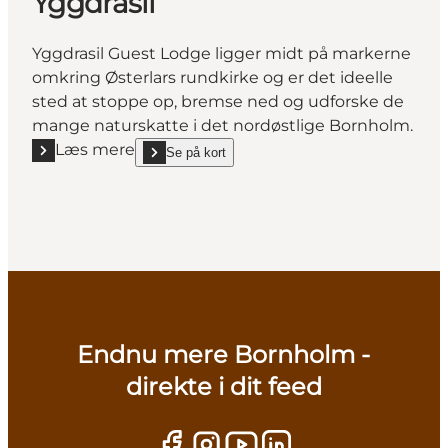
Yggdrasil
Yggdrasil Guest Lodge ligger midt på markerne
omkring Østerlars rundkirke og er det ideelle
sted at stoppe op, bremse ned og udforske de
mange naturskatte i det nordøstlige Bornholm.
Læs mere
Se på kort
Læs mere "Yggdrasil"
show Yggdrasil on_map
Endnu mere Bornholm -
direkte i dit feed