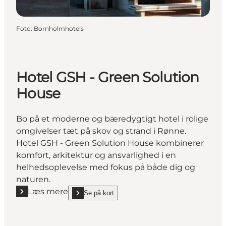
Foto
:
Bornholmhotels
Hotel GSH - Green Solution
House
Bo på et moderne og bæredygtigt hotel i rolige
omgivelser tæt på skov og strand i Rønne.
Hotel GSH - Green Solution House kombinerer
komfort, arkitektur og ansvarlighed i en
helhedsoplevelse med fokus på både dig og
naturen.
Læs mere
Se på kort
Læs mere "Hotel GSH - Green Solution House"
show Hotel GSH - Green Solution House on_map