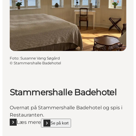
Foto
:
Susanne Vang Søgård
©
Stammershalle Badehotel
Stammershalle Badehotel
Overnat på Stammershalle Badehotel og spis i
Restauranten.
Læs mere
Se på kort
Læs mere "Stammershalle Badehotel"
show Stammershalle Badehotel on_map