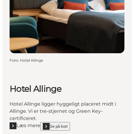
Foto
:
Hotel Allinge
Hotel Allinge
Hotel Allinge ligger hyggeligt placeret midt i
Allinge. Vi er tre-stjernet og Green Key-
certificeret.
Læs mere
Se på kort
Læs mere "Hotel Allinge"
show Hotel Allinge on_map