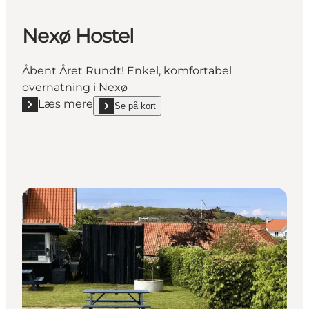
Nexø Hostel
Åbent Året Rundt! Enkel, komfortabel
overnatning i Nexø
Læs mere
Se på kort
Læs mere "Nexø Hostel"
show Nexø Hostel on_map