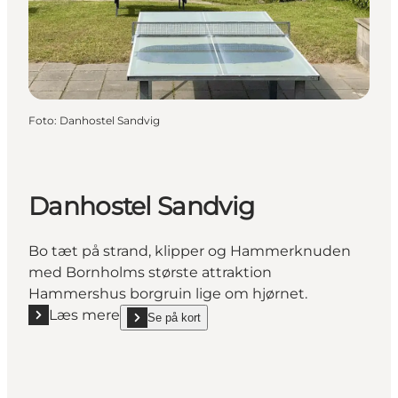
Foto
:
Danhostel Sandvig
Danhostel Sandvig
Bo tæt på strand, klipper og Hammerknuden
med Bornholms største attraktion
Hammershus borgruin lige om hjørnet.
Læs mere
Se på kort
Læs mere "Danhostel Sandvig"
show Danhostel Sandvig on_map