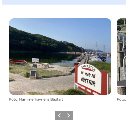
Foto
:
Hammerhavnens Bådfart
Foto
:
Forrige
Næste