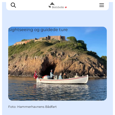
Sightseeing og guidede ture
Se & opleve
Kyst & Natur
Øliv
Smag & sans
Rejse & ferieform
Planlæg din tur
Foto
:
Hammerhavnens Bådfart