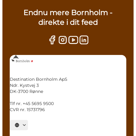
Endnu mere Bornholm -
direkte i dit feed
Destination Bornholm ApS
Ndr. Kystvej 3
DK-3700 Rønne
Tlf nr. +45 5695 9500
CVR nr. 15731796
Vælg sprog