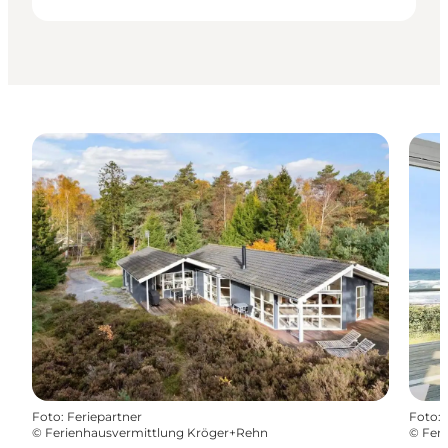
Foto
:
Feriepartner
Foto
:
©
Ferienhausvermittlung Kröger+Rehn
©
Fer