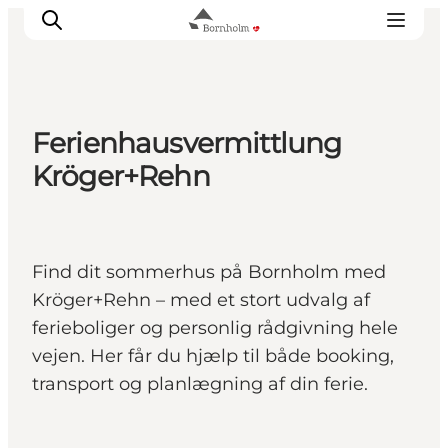
Ferienhausvermittlung
Se & opleve
Kröger+Rehn
Kyst & Natur
Øliv
Smag & sans
Find dit sommerhus på Bornholm med
Rejse & ferieform
Kröger+Rehn – med et stort udvalg af
Planlæg din tur
ferieboliger og personlig rådgivning hele
vejen. Her får du hjælp til både booking,
transport og planlægning af din ferie.