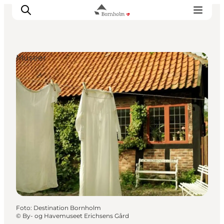
Museer
Se & opleve
Kyst & Natur
Øliv
Smag & sans
Rejse & ferieform
Planlæg din tur
Foto
:
Destination Bornholm
©
By- og Havemuseet Erichsens Gård