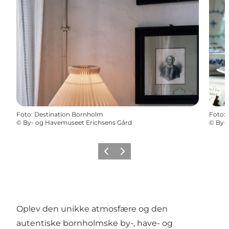
Foto
:
Destination Bornholm
Foto
:
©
By- og Havemuseet Erichsens Gård
©
By-
Forrige
Næste
Oplev den unikke atmosfære og den
autentiske bornholmske by-, have- og